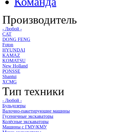
Команда
Производитель
- Любой -
CAT
DONG FENG
Foton
HYUNDAI
KAMAZ
KOMATSU
New Holland
PONSSE
Shantui
XCMG
Тип техники
- Любой -
Бульдозеры
Валочно-пакетирующие машины
Гусеничные экскаваторы
Колёсные экскаваторы
Машины с ГМУ/КМУ