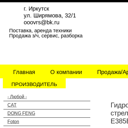
Перейти к основному содержанию
г. Иркутск
ул. Ширямова, 32/1
ooovrs@bk.ru
Поставка, аренда техники
Продажа з/ч, сервис, разборка
Главная
О компании
Продажа/Ар
ПРОИЗВОДИТЕЛЬ
- Любой -
Гидр
CAT
стрел
DONG FENG
E385
Foton